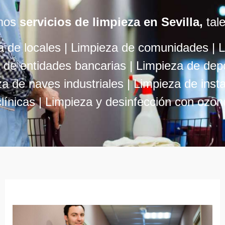
mos
servicios de limpieza en Sevilla,
tal
a de locales |
Limpieza de comunidades |
L
 de entidades bancarias |
Limpieza de dep
a de naves industriales |
Limpieza de insta
clínicas | Limpieza y desinfección con ozon