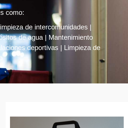
es como:
impieza de intercomunidades |
ósitos de agua |
Mantenimiento
laciones deportivas |
Limpieza de
o